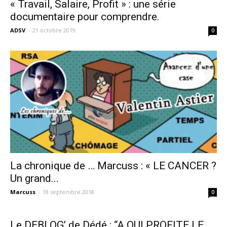
« Travail, Salaire, Profit » : une série
documentaire pour comprendre.
ADSV
-
21 octobre 2019
0
La chronique de … Marcuss : « LE CANCER ?
Un grand...
Marcuss
-
18 septembre 2018
0
Le DEBLOG’ de Dédé : “A QUI PROFITE LE