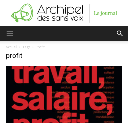
Archipel
Accueil
Tags
Profit
profit
des
sans-
voix