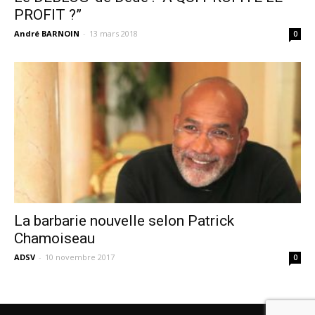
PROFIT ?”
André BARNOIN
-
13 mars 2018
0
La barbarie nouvelle selon Patrick
Chamoiseau
ADSV
-
10 novembre 2017
0