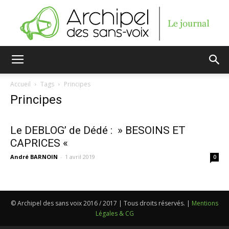
Archipel
Accueil
Tags
Principes
Principes
des
Le DEBLOG’ de Dédé : » BESOINS ET
CAPRICES «
sans-
André BARNOIN
-
1 avril 2019
0
voix
© Archipel des sans voix 2016 / 2017 | Tous droits réservés. |
Mentions
Légales & CG