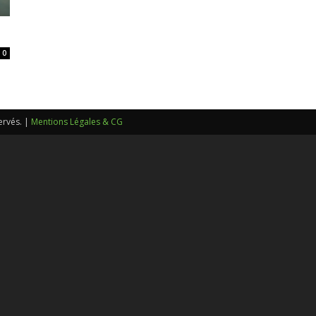
sans-
0
voix
ervés. |
Mentions Légales & CG