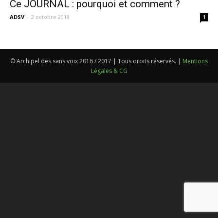
Ce JOURNAL : pourquoi et comment ?
ADSV
-
2 octobre 2018
1
© Archipel des sans voix 2016 / 2017 | Tous droits réservés. |
Mentions
Légales & CG