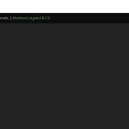
sans-
ervés. |
Mentions Légales & CG
voix