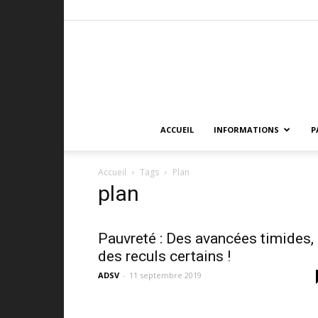
ACCUEIL
INFORMATIONS
P
Accueil
Tags
Plan
plan
Pauvreté : Des avancées timides,
des reculs certains !
ADSV
-
11 septembre 2019