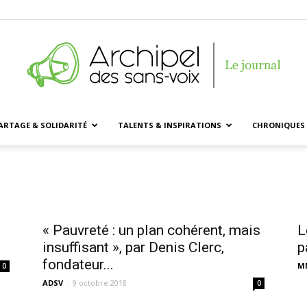
ARTAGE & SOLIDARITÉ
TALENTS & INSPIRATIONS
CHRONIQUES 
Archipel
des
« Pauvreté : un plan cohérent, mais
L
insuffisant », par Denis Clerc,
p
fondateur...
M
0
ADSV
-
9 octobre 2018
0