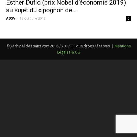
Esther Duflo (prix Nobel d’économie 2019)
au sujet du « pognon de...
ADSV
-
16 octobre 2019
0
© Archipel des sans voix 2016 / 2017 | Tous droits réservés. |
Mentions
Légales & CG