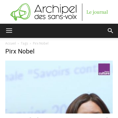
Archipel
Accueil
Tags
Pirx Nobel
Pirx Nobel
des
sans-
voix