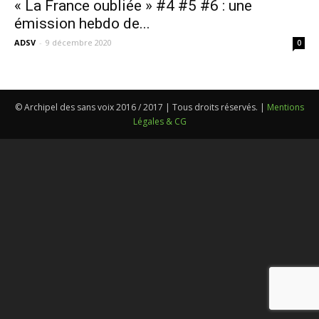
« La France oubliée » #4 #5 #6 : une
émission hebdo de...
ADSV
-
9 décembre 2020
0
© Archipel des sans voix 2016 / 2017 | Tous droits réservés. |
Mentions
Légales & CG