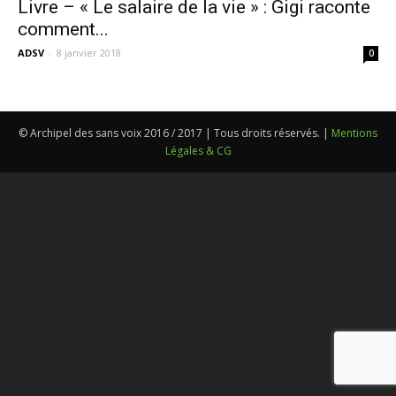
Livre – « Le salaire de la vie » : Gigi raconte
comment...
ADSV
-
8 janvier 2018
0
© Archipel des sans voix 2016 / 2017 | Tous droits réservés. |
Mentions
Légales & CG