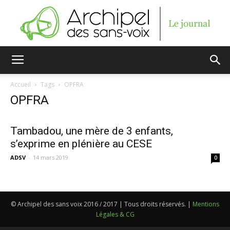
Archipel
Accueil
Tags
OPFRA
OPFRA
des
Tambadou, une mère de 3 enfants,
s’exprime en plénière au CESE
sans-
ADSV
-
14 mars 2019
0
voix
© Archipel des sans voix 2016 / 2017 | Tous droits réservés. |
Mentions
Légales & CG