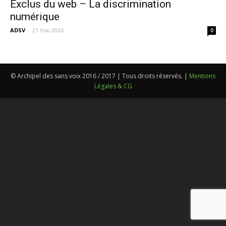
Exclus du web – La discrimination
numérique
ADSV
-
21 mai 2026
0
© Archipel des sans voix 2016 / 2017 | Tous droits réservés. |
Mentions
Légales & CG