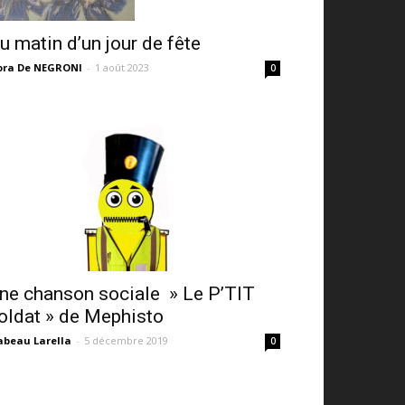
u matin d’un jour de fête
ora De NEGRONI
-
1 août 2023
0
ne chanson sociale » Le P’TIT
oldat » de Mephisto
abeau Larella
-
5 décembre 2019
0