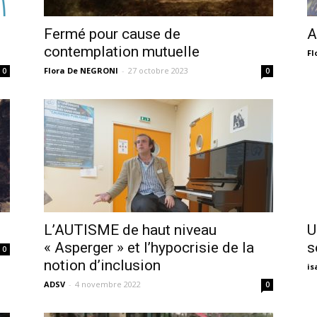
sans-
A
Fermé pour cause de
contemplation mutuelle
Fl
Flora De NEGRONI
-
27 octobre 2023
0
0
voix
L’AUTISME de haut niveau
U
« Asperger » et l’hypocrisie de la
s
0
notion d’inclusion
is
ADSV
-
4 novembre 2022
0