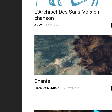
L’Archipel Des Sans-Voix en
chanson …
ADSV
-
3 avril 2026
Chants
Flora De NEGRONI
-
22 avril 2023