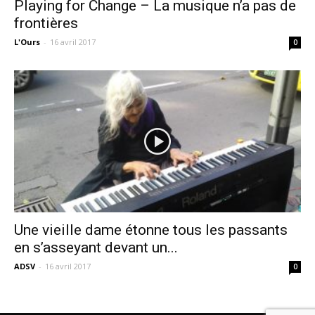
Playing for Change – La musique n’a pas de
frontières
L'Ours
-
16 avril 2017
0
Une vieille dame étonne tous les passants
en s’asseyant devant un...
ADSV
-
16 avril 2017
0