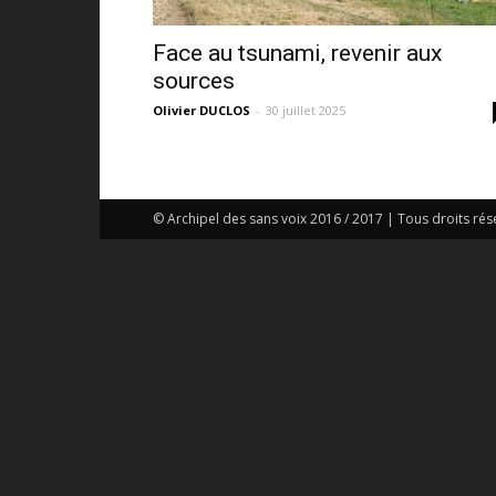
Face au tsunami, revenir aux
sources
Olivier DUCLOS
-
30 juillet 2025
© Archipel des sans voix 2016 / 2017 | Tous droits rés