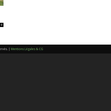
sans-
0
voix
ervés. |
Mentions Légales & CG