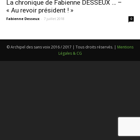
La chronique de Fabienne DESSEUX … –
« Au revoir président ! »
Fabienne Desseux
-
7 juillet 2018
0
© Archipel des sans voix 2016 / 2017 | Tous droits réservés. |
Mentions
Légales & CG