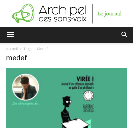
Archipel
Accueil
Tags
Medef
medef
des
sans-
voix