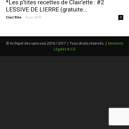
*Les p’tites recettes de Clair’ette : #2
LESSIVE DE LIERRE (gratuite...
Clair'Ette
-
4 juin 2019
0
© Archipel des sans voix 2016 / 2017 | Tous droits réservés. |
Mentions
Légales & CG