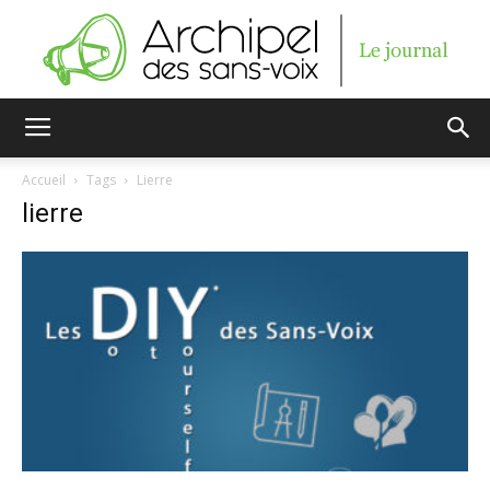
Archipel
Accueil
Tags
Lierre
lierre
des
sans-
voix