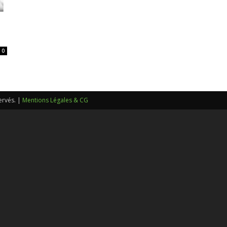
sans-
0
voix
ervés. |
Mentions Légales & CG