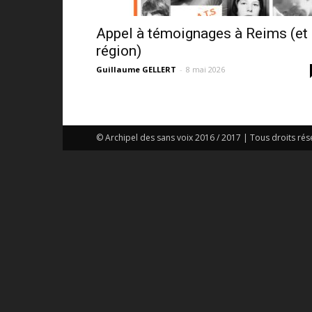
Appel à témoignages à Reims (et
région)
Guillaume GELLERT
-
8 mai 2026
© Archipel des sans voix 2016 / 2017 | Tous droits rés