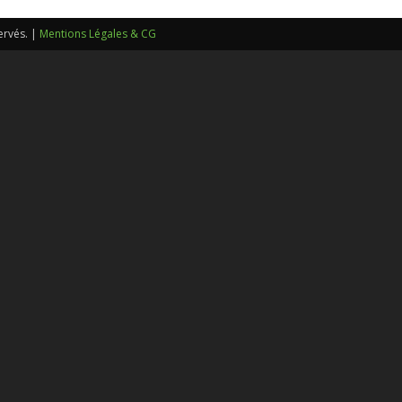
sans-
ervés. |
Mentions Légales & CG
voix