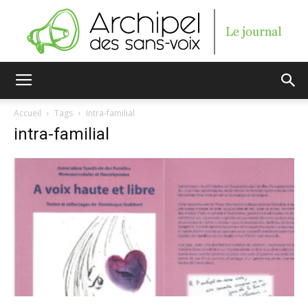
Archipel
Accueil
Tags
Intra-familial
intra-familial
des
sans-
voix