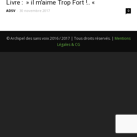
Livre : » il m’aime Trop Fort !.. «
ADSV
-
30 novembre 2017
0
© Archipel des sans voix 2016 / 2017 | Tous droits réservés. |
Mentions
Légales & CG