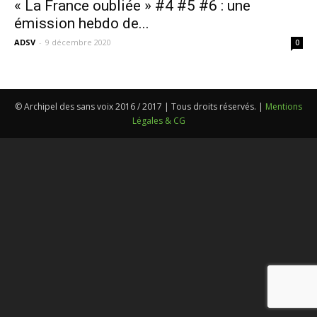
« La France oubliée » #4 #5 #6 : une
émission hebdo de...
ADSV
-
9 décembre 2020
0
© Archipel des sans voix 2016 / 2017 | Tous droits réservés. |
Mentions
Légales & CG