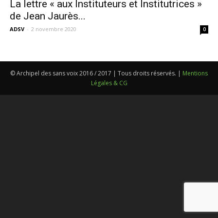
La lettre « aux Instituteurs et Institutrices »
de Jean Jaurès...
ADSV
-
2 novembre 2020
0
© Archipel des sans voix 2016 / 2017 | Tous droits réservés. |
Mentions
Légales & CG