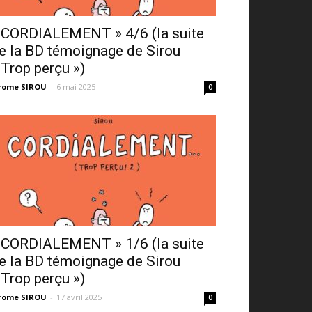
 CORDIALEMENT » 4/6 (la suite
e la BD témoignage de Sirou
 Trop perçu »)
rome SIROU
-
6 mai 2025
0
 CORDIALEMENT » 1/6 (la suite
e la BD témoignage de Sirou
 Trop perçu »)
rome SIROU
-
17 avril 2025
0