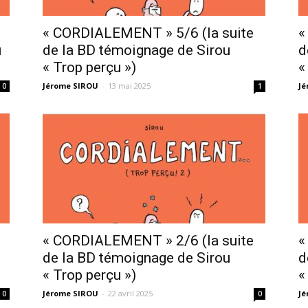
sans-
« CORDIALEMENT » 5/6 (la suite
«
u
de la BD témoignage de Sirou
d
« Trop perçu »)
«
Jérome SIROU
-
13 mai 2025
Jé
0
1
voix
« CORDIALEMENT » 2/6 (la suite
«
de la BD témoignage de Sirou
d
« Trop perçu »)
«
Jérome SIROU
-
22 avril 2025
Jé
0
0