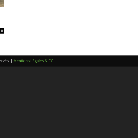
sans-
0
voix
ervés. |
Mentions Légales & CG