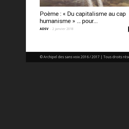
Poème : « Du capitalisme au cap
humanisme » … pour...
ADSV
-
2 janvier 2018
© Archipel des sans voix 2016 / 2017 | Tous droits rés