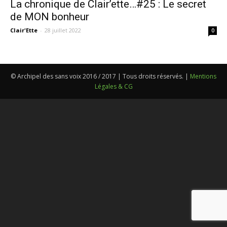
La chronique de Clair’ette…#25 : Le secret
de MON bonheur
Clair'Ette
-
28 juillet 2022
0
© Archipel des sans voix 2016 / 2017 | Tous droits réservés. |
Mentions
Légales & CG