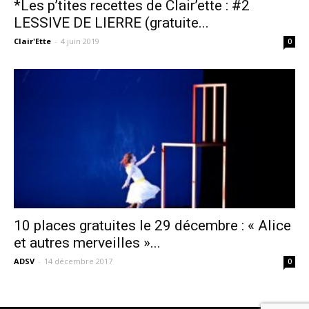
*Les p’tites recettes de Clair’ette : #2
LESSIVE DE LIERRE (gratuite...
Clair'Ette
-
4 juin 2019
0
10 places gratuites le 29 décembre : « Alice
et autres merveilles »...
ADSV
-
14 décembre 2017
0