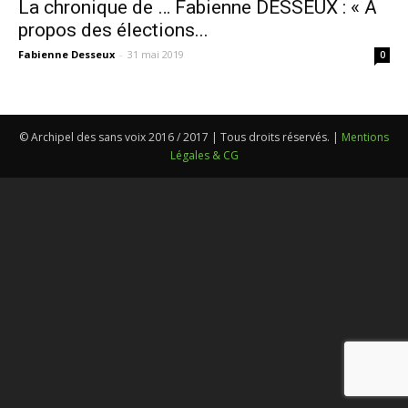
La chronique de … Fabienne DESSEUX : « A
propos des élections...
Fabienne Desseux
-
31 mai 2019
0
© Archipel des sans voix 2016 / 2017 | Tous droits réservés. |
Mentions
Légales & CG