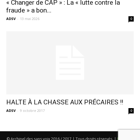
« Changer de CAP » : La « lutte contre la
fraude » a bon...
ADSV
-
13 mai 2026
0
HALTE À LA CHASSE AUX PRÉCAIRES !!
ADSV
-
9 octobre 2017
0
© Archipel des sans voix 2016 / 2017 | Tous droits réservés. |
Mentions