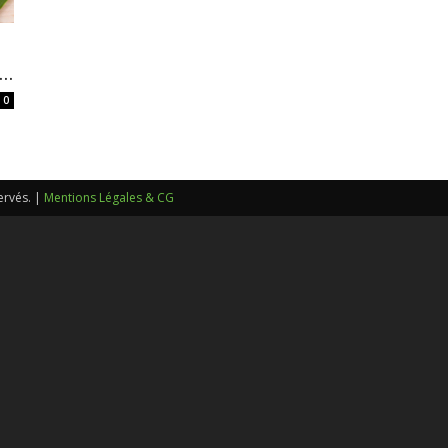
sans-
..
0
voix
ervés. |
Mentions Légales & CG