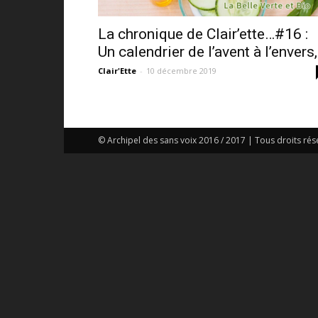
La chronique de Clair’ette…#16 :
Un calendrier de l’avent à l’envers,.
Clair'Ette
-
10 décembre 2019
© Archipel des sans voix 2016 / 2017 | Tous droits rés