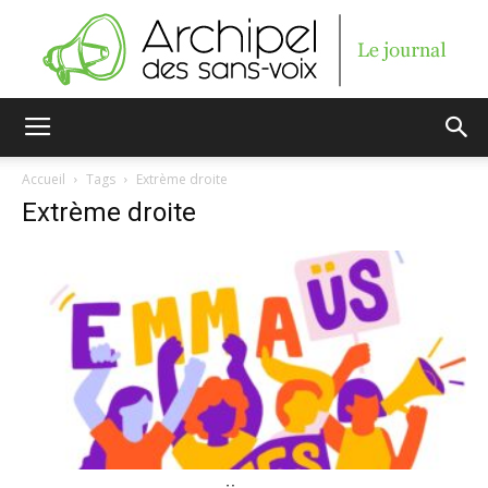
Archipel
Accueil
Tags
Extrème droite
Extrème droite
des
sans-
voix