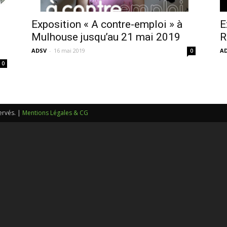
sans-
Exposition « A contre-emploi » à
E
Mulhouse jusqu’au 21 mai 2019
R
.
ADSV
-
16 mai 2019
A
0
0
voix
ervés. |
Mentions Légales & CG