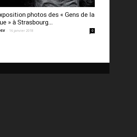
xposition photos des « Gens de la
ue » à Strasbourg...
DSV
-
16 janvier 2018
0