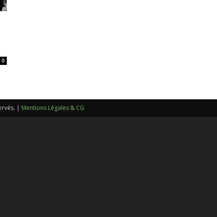
sans-
0
voix
ervés. |
Mentions Légales & CG