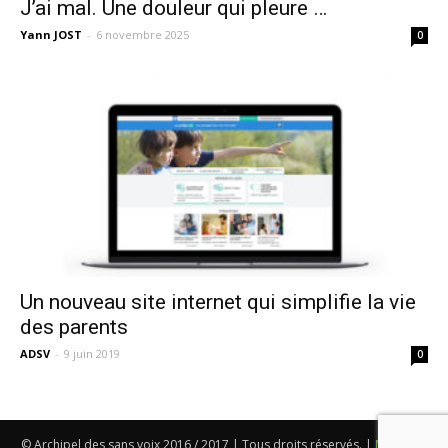
J’ai mal. Une douleur qui pleure …
Yann JOST
-
6 novembre 2025
0
Un nouveau site internet qui simplifie la vie
des parents
ADSV
-
9 juin 2019
0
© Archipel des sans voix 2016 / 2017 | Tous droits réservés. |
Mentions