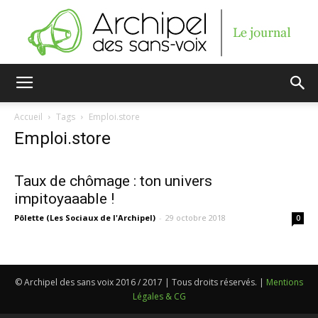
Archipel
Accueil
Tags
Emploi.store
Emploi.store
des
Taux de chômage : ton univers
impitoyaaable !
sans-
Pôlette (Les Sociaux de l'Archipel)
-
29 octobre 2018
0
voix
© Archipel des sans voix 2016 / 2017 | Tous droits réservés. |
Mentions
Légales & CG