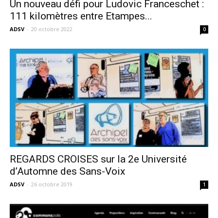
Un nouveau défi pour Ludovic Franceschet :
111 kilomètres entre Etampes...
ADSV
-
20 octobre 2022
0
REGARDS CROISES sur la 2e Université
d’Automne des Sans-Voix
ADSV
-
26 octobre 2019
1