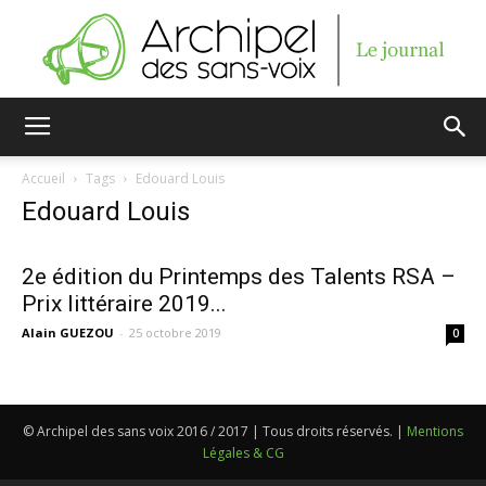
Archipel
Accueil
Tags
Edouard Louis
Edouard Louis
des
2e édition du Printemps des Talents RSA –
Prix littéraire 2019...
sans-
Alain GUEZOU
-
25 octobre 2019
0
voix
© Archipel des sans voix 2016 / 2017 | Tous droits réservés. |
Mentions
Légales & CG