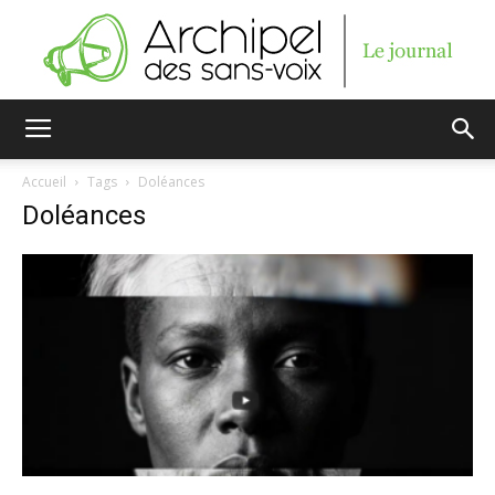
Archipel
Accueil
Tags
Doléances
Doléances
des
sans-
voix