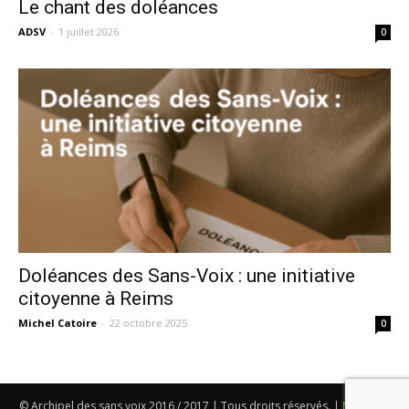
Le chant des doléances
ADSV
-
1 juillet 2026
0
Doléances des Sans-Voix : une initiative
citoyenne à Reims
Michel Catoire
-
22 octobre 2025
0
© Archipel des sans voix 2016 / 2017 | Tous droits réservés. |
Mentions