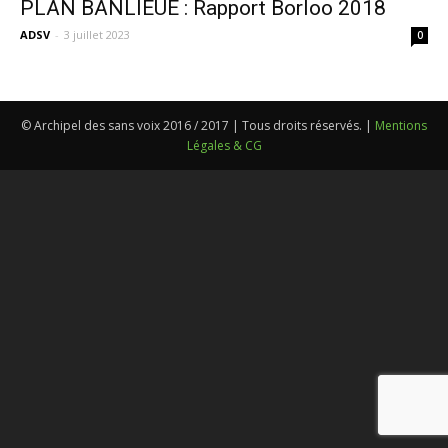
PLAN BANLIEUE : Rapport Borloo 2018
ADSV
-
3 juillet 2023
0
© Archipel des sans voix 2016 / 2017 | Tous droits réservés. |
Mentions
Légales & CG