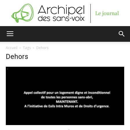
Archipel
Accueil
Tags
Dehors
Dehors
des
sans-
voix