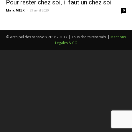
Pour rester chez soi, il faut un chez soi !
Marc MELKI
-
29 avril 2020
0
© Archipel des sans voix 2016 / 2017 | Tous droits réservés. |
Mentions
Légales & CG