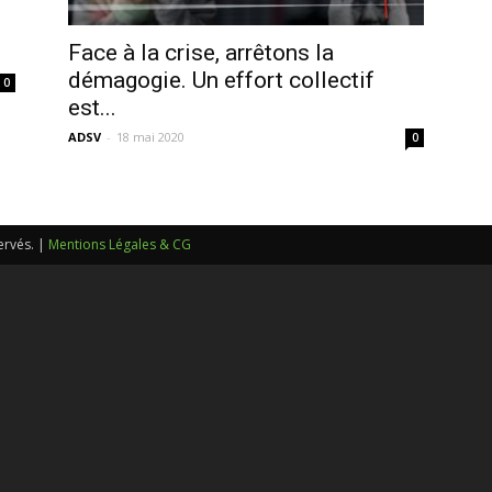
sans-
Face à la crise, arrêtons la
démagogie. Un effort collectif
0
est...
ADSV
-
18 mai 2020
0
voix
ervés. |
Mentions Légales & CG