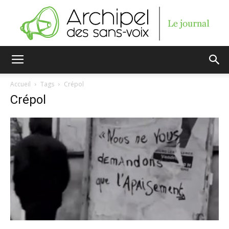
Archipel
Accueil
Tags
Crépol
Crépol
des
sans-
voix