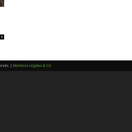
sans-
0
voix
ervés. |
Mentions Légales & CG