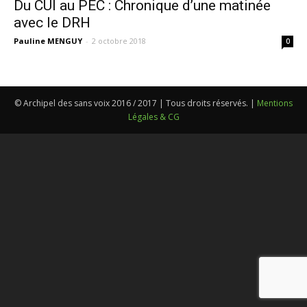
Du CUI au PEC : Chronique d’une matinée
avec le DRH
Pauline MENGUY
-
2 octobre 2018
0
© Archipel des sans voix 2016 / 2017 | Tous droits réservés. |
Mentions
Légales & CG