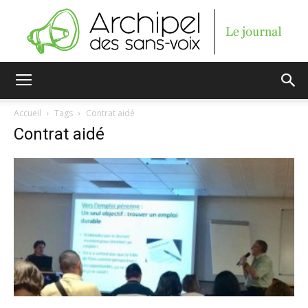
Archipel
Accueil
Tags
Contrat aidé
Contrat aidé
des
sans-
voix