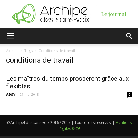
Archipel
Accueil
Tags
Conditions de travail
conditions de travail
des
Les maîtres du temps prospèrent grâce aux
flexibles
sans-
ADSV
-
29 mai 2018
0
voix
© Archipel des sans voix 2016 / 2017 | Tous droits réservés. |
Mentions
Légales & CG