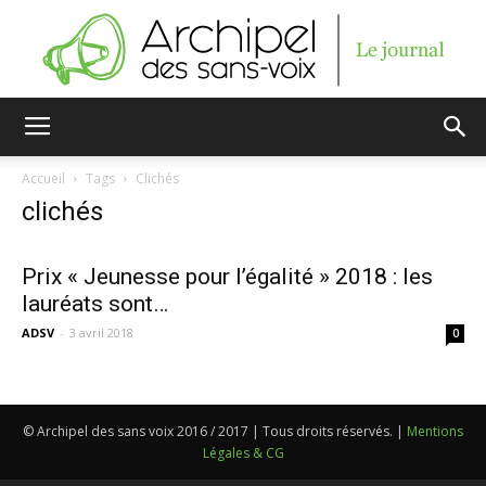
Archipel
Accueil
Tags
Clichés
clichés
des
Prix « Jeunesse pour l’égalité » 2018 : les
lauréats sont…
sans-
ADSV
-
3 avril 2018
0
voix
© Archipel des sans voix 2016 / 2017 | Tous droits réservés. |
Mentions
Légales & CG