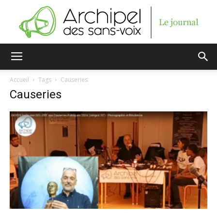
Archipel
Accueil
Tags
Causeries
Causeries
des
sans-
voix