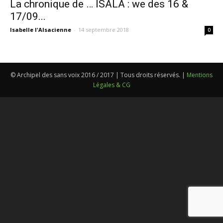
La chronique de … ISALA : we des 16 &
17/09...
Isabelle l'Alsacienne
-
14 septembre 2018
0
© Archipel des sans voix 2016 / 2017 | Tous droits réservés. |
Mentions
Légales & CG