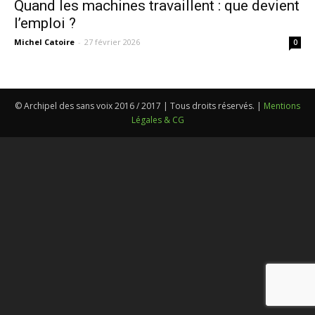
Quand les machines travaillent : que devient
l’emploi ?
Michel Catoire
-
27 février 2026
0
© Archipel des sans voix 2016 / 2017 | Tous droits réservés. |
Mentions
Légales & CG