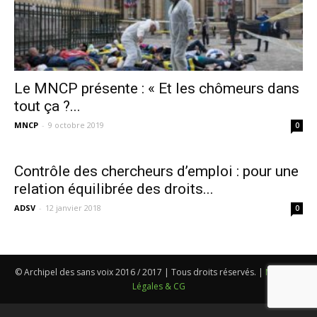
Le MNCP présente : « Et les chômeurs dans
tout ça ?...
MNCP
-
9 octobre 2019
0
Contrôle des chercheurs d’emploi : pour une
relation équilibrée des droits...
ADSV
-
12 janvier 2018
0
© Archipel des sans voix 2016 / 2017 | Tous droits réservés. |
Mentions
Légales & CG