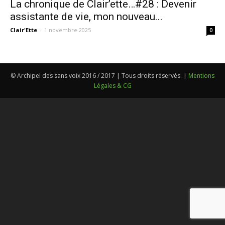
La chronique de Clair’ette…#28 : Devenir
assistante de vie, mon nouveau...
Clair'Ette
-
1 novembre 2025
0
© Archipel des sans voix 2016 / 2017 | Tous droits réservés. |
Mentions
Légales & CG