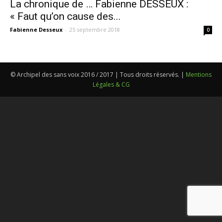
La chronique de … Fabienne DESSEUX :
« Faut qu’on cause des...
Fabienne Desseux
-
25 septembre 2018
0
© Archipel des sans voix 2016 / 2017 | Tous droits réservés. |
Mentions
Légales & CG