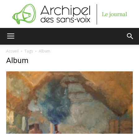
Archipel
Accueil
Tags
Album
Album
des
sans-
voix