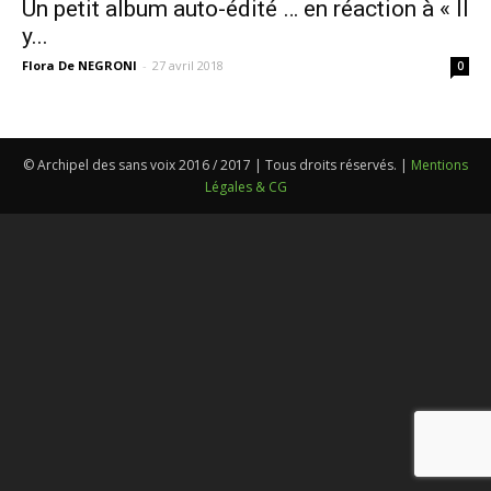
Un petit album auto-édité … en réaction à « Il
y...
Flora De NEGRONI
-
27 avril 2018
0
© Archipel des sans voix 2016 / 2017 | Tous droits réservés. |
Mentions
Légales & CG